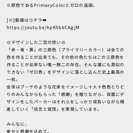
※原色であるPrimaryColorとゼロの造語。
[※]動画はコチラ➡
https://youtu.be/hpKSbbCAgjM
🎨デザインした二宮の想い🎨
「赤・青・黄」の三原色（プライマリーカラー）は全ての
色を作ることが出来ても、その他の色たちはこの三原色を
作ることが出来ない唯一無二の存在。そんな誰にも真似の
できない「ゼロ色」をデザインに落とし込んだ史上最高の
一枚。
全体はブーケのような花束をイメージし十人十色色とりど
りのみんなからもらった「感謝」を贈りながら、背面にデ
ザインをしたパーカーはそれらをしっかり背負いながら精
進していく「信念と覚悟」を表現しています。
みんなに、
幸せと感謝を込めて。