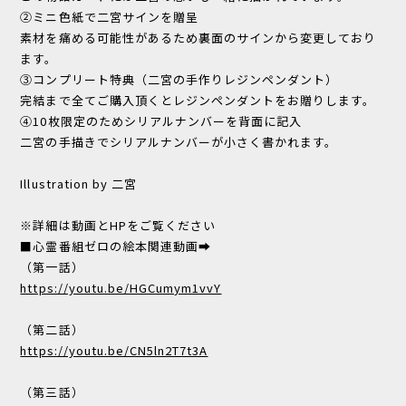
②ミニ色紙で二宮サインを贈呈
素材を痛める可能性があるため裏面のサインから変更しており
ます。
③コンプリート特典（二宮の手作りレジンペンダント）
完結まで全てご購入頂くとレジンペンダントをお贈りします。
④10枚限定のためシリアルナンバーを背面に記入
二宮の手描きでシリアルナンバーが小さく書かれます。
Illustration by 二宮
※詳細は動画とHPをご覧ください
■心霊番組ゼロの絵本関連動画➡
（第一話）
https://youtu.be/HGCumym1vvY
（第二話）
https://youtu.be/CN5ln2T7t3A
（第三話）