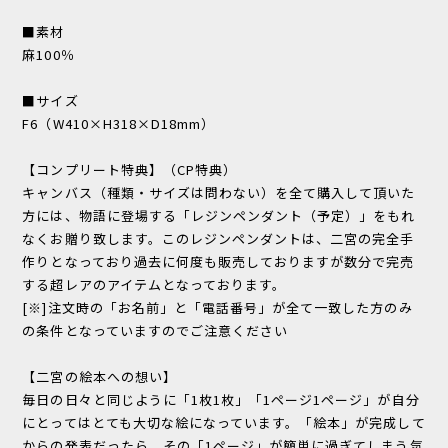
■素材
麻100％
■サイズ
F6（W410×H318×D18mm）
【コンプリート特典】（CP特典）
キャンバス（種類・サイズは問わない）を全て購入して頂いた
方には、物語に登場する「レジンペンダント（予定）」をもれ
なくお贈り致します。このレジンペンダントは、二宮の完全手
作りとなっており過去に何度も販売しておりますが数分で完売
する超レアのアイテムとなっております。
[※]注文時の「お名前」と「電話番号」が全て一致した方のみ
の条件となっていますのでご注意ください
【二宮の絵本への想い】
毎日の日々と同じように「1枚1枚」「1ページ1ページ」が自分
にとってはとても大切な絵になっています。「絵本」が完成して
からの発表だったら、その「1ページ」が簡単に過ぎてしまう気