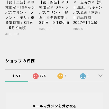
【第十二話】※10
【第十四話】※10
※一点もの※【第
枚限定※F6キャン
枚限定※F6キャン
十四話】F3キャン
バスプリント「メ
バスプリント「邂
バス原画「邂逅」
メント・モリ」※
逅」※発送時期：
※納品時期：
発送時期：8月末
8月末～9月初旬頃
2027年1月以降
～9月初旬頃
¥30,000
¥100,000
¥30,000
ショップの評価
すべて
625
4
1
メールマガジンを受け取る