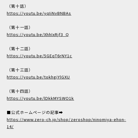
（第十話）
https://youtu.be/yqIiNvBNBAs
（第十一話）
https://youtu.be/XhhIxRjf3_Q
（第十二話）
https://youtu.be/5GEqT6rNY1c
（第十三話）
https://youtu.be/tokhgiYlGXU
（第十四話）
https://youtu.be/lDkkMYSWO1k
■公式ホームページの記事➡
https://www.zero-ch.jp/shop/zeroshop/ninomiya-ehon-
14/