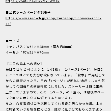
https://youtu.be/lDkkMYSWO1k
■公式ホームページの記事➡
https://www.zero-ch.jp/shop/zeroshop/ninomiya-ehon-
14/
■サイズ
キャンバス：W64×H85mm（厚み約8mm）
イーゼル：約W51×H70mm
【二宮の絵本への想い】
毎日の日々と同じように「1枚1枚」「1ページ1ページ」が自分
にとってはとても大切な絵になっています。「絵本」が完成して
からの発表だったら、その「1ページ」が簡単に過ぎてしまう気
がして今回毎月の連載形式にしました。ストーリーは既に出来
上がっていますので、この「1ページ」の「重み」は最後のペー
ジを開いた時に必ず理解できると思います。
また、心霊番組ゼロを応援してくれる皆が居なかった頃。本当
に無名でいつも絵を描くとき「誰かに見つけてもらえますよう