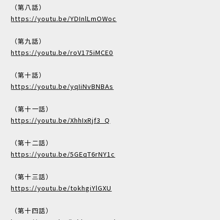
（第八話）
https://youtu.be/YDInlLmOWoc
（第九話）
https://youtu.be/roV175iMCE0
（第十話）
https://youtu.be/yqIiNvBNBAs
（第十一話）
https://youtu.be/XhhIxRjf3_Q
（第十二話）
https://youtu.be/5GEqT6rNY1c
（第十三話）
https://youtu.be/tokhgiYlGXU
（第十四話）